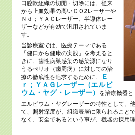
口腔軟組織の切開・切除には、従来
から止血効果の高いＣＯ2レーザーや
Ｎｄ；ＹＡＧレーザー、半導体レー
ザーなどが有効で汎用されていま
す。
当診療室では、医療テーマである
「健口から健康の実践」を考えると
きに、歯性病巣感染の感染源になり
うるぺリオ（歯周病）に対しての治
Ｅ
療の徹底性を追求するために、
ｒ；ＹＡＧレーザー（エルビ
ウム・ヤグ・レーザー）
を治療機器と
エルビウム・ヤグレーザーの特性として、
て、照射深度が、組織表層に限られること
なく、安全であるという事が、機器の採用