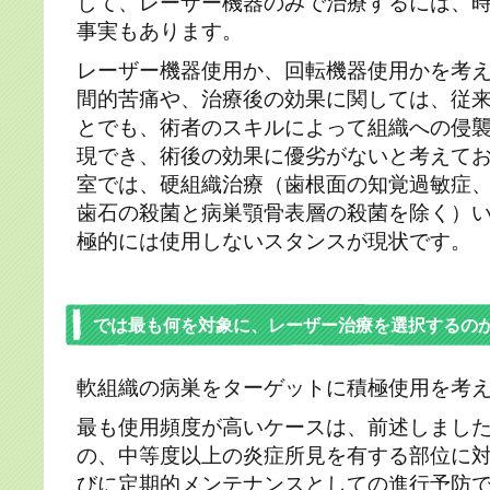
して、レーザー機器のみで治療するには、
事実もあります。
レーザー機器使用か、回転機器使用かを考
間的苦痛や、治療後の効果に関しては、従
とでも、術者のスキルによって組織への侵
現でき、術後の効果に優劣がないと考えて
室では、硬組織治療（歯根面の知覚過敏症
歯石の殺菌と病巣顎骨表層の殺菌を除く）
極的には使用しないスタンスが現状です。
では最も何を対象に、レーザー治療を選択するの
軟組織の病巣をターゲットに積極使用を考
最も使用頻度が高いケースは、前述しまし
の、中等度以上の炎症所見を有する部位に
びに定期的メンテナンスとしての進行予防