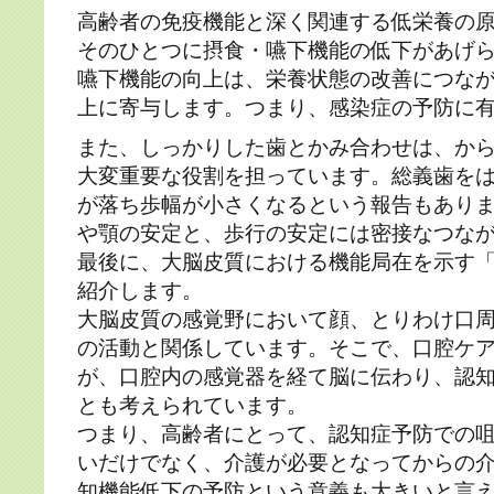
高齢者の免疫機能と深く関連する低栄養の
そのひとつに摂食・嚥下機能の低下があげ
嚥下機能の向上は、栄養状態の改善につな
上に寄与します。つまり、感染症の予防に
また、しっかりした歯とかみ合わせは、か
大変重要な役割を担っています。総義歯を
が落ち歩幅が小さくなるという報告もあり
や顎の安定と、歩行の安定には密接なつな
最後に、大脳皮質における機能局在を示す
紹介します。
大脳皮質の感覚野において顔、とりわけ口
の活動と関係しています。そこで、口腔ケ
が、口腔内の感覚器を経て脳に伝わり、認
とも考えられています。
つまり、高齢者にとって、認知症予防での
いだけでなく、介護が必要となってからの
知機能低下の予防という意義も大きいと言