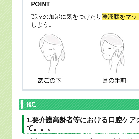
POINT
部屋の加湿に気をつけたり
唾液腺をマッ
しよう。
補足
1.要介護高齢者等における口腔ケア
て。。。