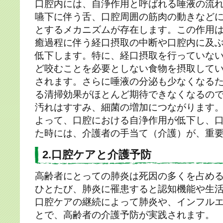
口腔内には、自浄作用と呼ばれる唾液の流
嚥下に伴う舌、口腔周囲の筋肉の動きなど
とするメカニズムが存在します。この作用
癒過程に伴う経口摂取の中断や口腔内に及
低下します。特に、経口摂取を行っていない方
ど咬むことを必要としない食物を摂取して
されます。さらに唾液の分泌も少なくなる
る清掃効果がほとんど期待できなくなるの
汚れはすすみ、細菌の増加につながります
よって、口腔における自浄作用が低下し、
た時には、介護者の手当て（介護）が、重
2.口腔ケアと介護予防
高齢者にとっての肺炎は死因の多くを占め
ひとたび、肺炎に罹患すると認知機能や生
口腔ケアの継続によって肺炎や、インフル
とで、高齢者の介護予防が実践されます。